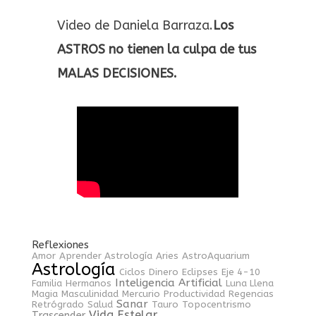
Video de Daniela Barraza.
Los
ASTROS no tienen la culpa de tus
MALAS DECISIONES.
Reflexiones
Amor
Aprender Astrología
Aries
AstroAquarium
Astrología
Ciclos
Dinero
Eclipses
Eje 4-10
Inteligencia Artificial
Familia
Hermanos
Luna Llena
Magia
Masculinidad
Mercurio
Productividad
Regencias
Sanar
Retrógrado
Salud
Tauro
Topocentrismo
Vida Estelar
Trascender