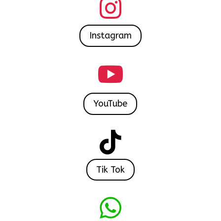

Instagram

YouTube

Tik Tok
