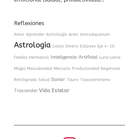
Reflexiones
Amor
Aprender Astrología
Aries
AstroAquarium
Astrología
Ciclos
Dinero
Eclipses
Eje 4-10
Inteligencia Artificial
Familia
Hermanos
Luna Llena
Magia
Masculinidad
Mercurio
Productividad
Regencias
Sanar
Retrógrado
Salud
Tauro
Topocentrismo
Vida Estelar
Trascender