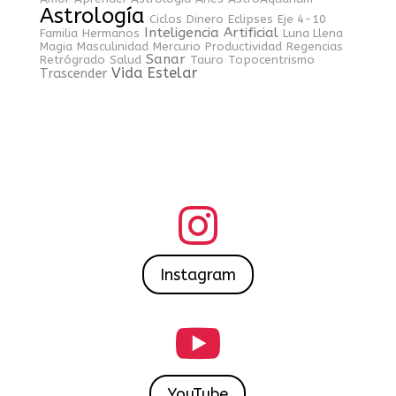
Astrología
Ciclos
Dinero
Eclipses
Eje 4-10
Inteligencia Artificial
Familia
Hermanos
Luna Llena
Magia
Masculinidad
Mercurio
Productividad
Regencias
Sanar
Retrógrado
Salud
Tauro
Topocentrismo
Vida Estelar
Trascender

Instagram

YouTube