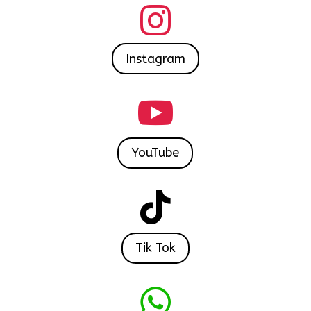

Instagram

YouTube

Tik Tok
