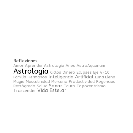
Reflexiones
Amor
Aprender Astrología
Aries
AstroAquarium
Astrología
Ciclos
Dinero
Eclipses
Eje 4-10
Inteligencia Artificial
Familia
Hermanos
Luna Llena
Magia
Masculinidad
Mercurio
Productividad
Regencias
Sanar
Retrógrado
Salud
Tauro
Topocentrismo
Vida Estelar
Trascender