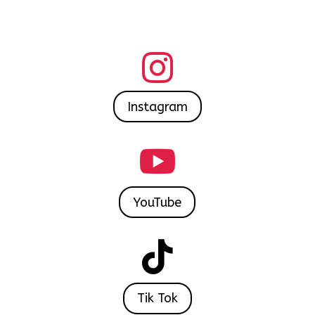

Instagram

YouTube

Tik Tok