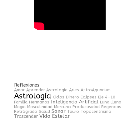
Reflexiones
Amor
Aprender Astrología
Aries
AstroAquarium
Astrología
Ciclos
Dinero
Eclipses
Eje 4-10
Inteligencia Artificial
Familia
Hermanos
Luna Llena
Magia
Masculinidad
Mercurio
Productividad
Regencias
Sanar
Retrógrado
Salud
Tauro
Topocentrismo
Vida Estelar
Trascender